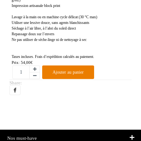
Impression artisanale block print
Lavage à la main ou en machine cycle délicat (30 °C max)
Utiliser une lessive douce, sans agents blanchissants
Séchage à l’air libre, à l’abri du soleil direct
Repassage doux sur l’envers
Ne pas utiliser de sèche-linge ni de nettoyage à sec
Taxes incluses. Frais d’expédition calculés au paiement.
Prix:
54,00
€
Ajouter au panier
Share:
Nos must-have