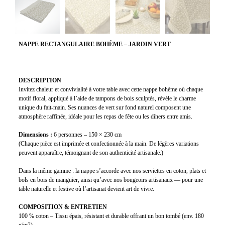
NAPPE RECTANGULAIRE BOHÈME – JARDIN VERT
DESCRIPTION
Invitez chaleur et convivialité à votre table avec cette nappe bohème où chaque
motif floral, appliqué à l’aide de tampons de bois sculptés, révèle le charme
unique du fait-main. Ses nuances de vert sur fond naturel composent une
atmosphère raffinée, idéale pour les repas de fête ou les dîners entre amis.
Dimensions :
6 personnes – 150 × 230 cm
(Chaque pièce est imprimée et confectionnée à la main. De légères variations
peuvent apparaître, témoignant de son authenticité artisanale.)
Dans la même gamme : la nappe s’accorde avec nos serviettes en coton, plats et
bols en bois de manguier, ainsi qu’avec nos bougeoirs artisanaux — pour une
table naturelle et festive où l’artisanat devient art de vivre.
COMPOSITION & ENTRETIEN
100 % coton – Tissu épais, résistant et durable offrant un bon tombé (env. 180
g/m2)