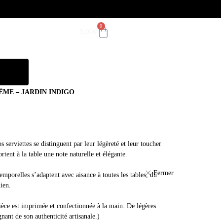
0
0,00
€
ÈME – JARDIN INDIGO
 serviettes se distinguent par leur légèreté et leur toucher
rtent à la table une note naturelle et élégante.
Fermer
temporelles s’adaptent avec aisance à toutes les tables, du
ien.
ce est imprimée et confectionnée à la main. De légères
nant de son authenticité artisanale.)