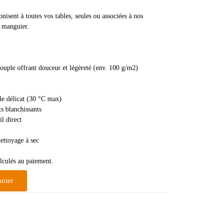
sent à toutes vos tables, seules ou associées à nos
e manguier.
ouple offrant douceur et légèreté (env. 100 g/m2)
le délicat (30 °C max)
ts blanchissants
il direct
nettoyage à sec
alculés au paiement.
anier