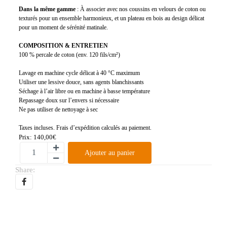
Dans la même gamme
: À associer avec nos coussins en velours de coton ou
texturés pour un ensemble harmonieux, et un plateau en bois au design délicat
pour un moment de sérénité matinale.
COMPOSITION & ENTRETIEN
100 % percale de coton (env. 120 fils/cm²)
Lavage en machine cycle délicat à 40 °C maximum
Utiliser une lessive douce, sans agents blanchissants
Séchage à l’air libre ou en machine à basse température
Repassage doux sur l’envers si nécessaire
Ne pas utiliser de nettoyage à sec
Taxes incluses. Frais d’expédition calculés au paiement.
Prix:
140,00
€
Ajouter au panier
Share: