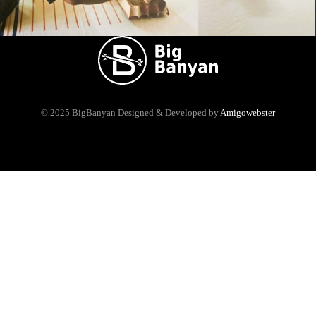
© 2025 BigBanyan
Designed & Developed by
Amigowebster